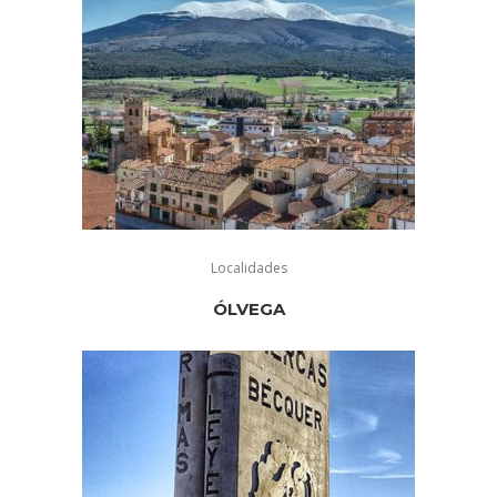
Siguiendo la falda del Moncayo nos espera
Beratón
, el pueblo más alto de la provincia de
Soria, 1.395 m.
Borobia
nos espera y nos reserva un limpio cielo
para disfrutar cualquier día o cualquier noche
observando el universo desde su
observatorio
astronómico
situado en el «castillo». También
podemos visitar la Iglesia parroquial de Ntra. Sra. de
la Asunción, de estilo gótico tardío y la Ermita de
Ntra. Sra. de los Santos, del siglo XIII.
En
Cueva de Ágreda
se encuentra el Centro de
Localidades
Interpretación del Moncayo. Desde esta localidad, un
camino del GR-86 guía al senderista hasta las
ÓLVEGA
cumbres del Moncayo.