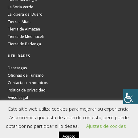
La Soria Verde
La Ribera del Duero
Tierras Altas
Tierra de Almazán
Tierra de Medinaceli
Tierra de Berlanga
UTILIDADES
Descargas
Oficinas de Turismo
Contacta con nosotros
Política de privacidad
Aviso Legal
Este sitio web utiliza cookies para mejorar su experiencia.
Asumiremos que está de acuerdo con esto, pero puede
optar por no participar si lo desea.
Ajustes de cookies
Acepto