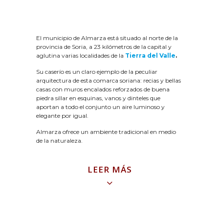
El municipio de Almarza está situado al norte de la
provincia de Soria, a 23 kilómetros de la capital y
aglutina varias localidades de la
Tierra del Valle
.
Su caserío es un claro ejemplo de la peculiar
arquitectura de esta comarca soriana: recias y bellas
casas con muros encalados reforzados de buena
piedra sillar en esquinas, vanos y dinteles que
aportan a todo el conjunto un aire luminoso y
elegante por igual.
Almarza ofrece un ambiente tradicional en medio
de la naturaleza.
LEER MÁS
Entre todos sus atractivos destacamos la
iglesia