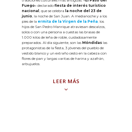
tradiciones culturales más antiguas: «
El Paso del
Fuego
» declarado
fiesta de interés turístico
nacional
, que se celebra
la noche del 23 de
junio
, la noche de San Juan. A medianoche y a los
píes de la
ermita de la Virgen de la Peña
,
los
hijos de San Pedro Manrique atraviesan descalzos,
solos o con una persona a cuestas las brasas de
1.000 kilos de leña de roble, cuidadosamente
preparados. Al día siguiente, son las
Móndidas
las
protagonistas de la fiesta, 3 jóvenes del pueblo de
vestido blanco y un extraño cesto en la cabeza con
flores de pan y largas varitas de harina y azafrán,
arbujuelos.
LEER MÁS
Las calles de San Pedro Manrique son estrechas,
empinadas en gran parte y hay en ellas bastantes
casas con voladizos y entramados, de las que se
construían en los siglos XVI y XVII.