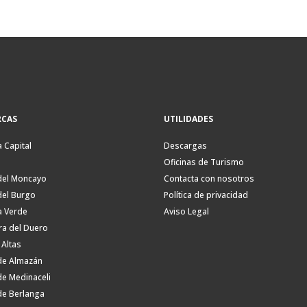
CAS
UTILIDADES
a Capital
Descargas
Oficinas de Turismo
del Moncayo
Contacta con nosotros
del Burgo
Política de privacidad
a Verde
Aviso Legal
ra del Duero
 Altas
de Almazán
de Medinaceli
de Berlanga