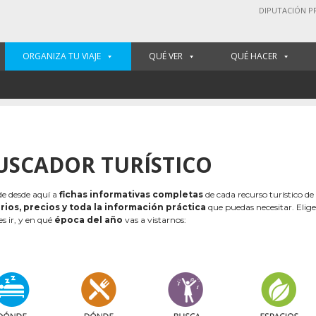
DIPUTACIÓN P
ORGANIZA TU VIAJE
QUÉ VER
QUÉ HACER
USCADOR TURÍSTICO
e desde aquí a
fichas informativas completas
de cada recurso turístico de
rios, precios y toda la información práctica
que puedas necesitar. Elig
es ir, y en qué
época del año
vas a vistarnos: