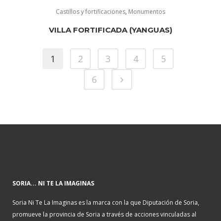
Castillos y fortificaciones
,
Monumentos
VILLA FORTIFICADA (YANGUAS)
1
2
3
4
5
6
SORIA... NI TE LA IMAGINAS
Soria Ni Te La Imaginas es la marca con la que Diputación de Soria,
promueve la provincia de Soria a través de acciones vinculadas al