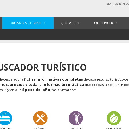
DIPUTACIÓN P
ORGANIZA TU VIAJE
QUÉ VER
QUÉ HACER
USCADOR TURÍSTICO
e desde aquí a
fichas informativas completas
de cada recurso turístico de
rios, precios y toda la información práctica
que puedas necesitar. Elig
es ir, y en qué
época del año
vas a vistarnos: