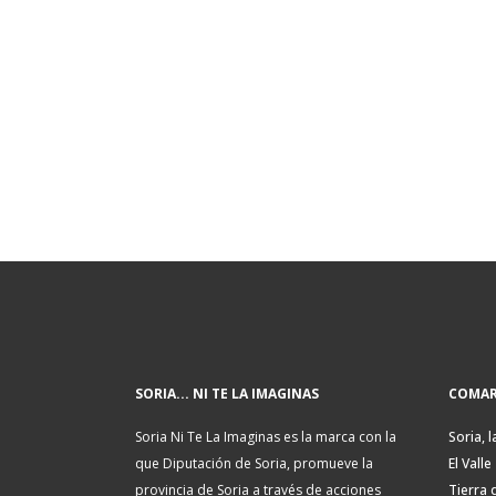
SORIA... NI TE LA IMAGINAS
COMAR
Soria Ni Te La Imaginas es la marca con la
Soria, l
que Diputación de Soria, promueve la
El Valle
provincia de Soria a través de acciones
Tierra 