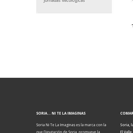
Jornadas Micológicas
SORIA... NI TE LA IMAGINAS
COMAR
Soria Ni Te La Imaginas es la marca con la
Soria, l
que Diputación de Soria, promueve la
El Valle