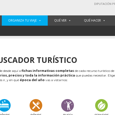
DIPUTACIÓN P
ORGANIZA TU VIAJE
QUÉ VER
QUÉ HACER
USCADOR TURÍSTICO
e desde aquí a
fichas informativas completas
de cada recurso turístico de
rios, precios y toda la información práctica
que puedas necesitar. Elig
es ir, y en qué
época del año
vas a vistarnos: