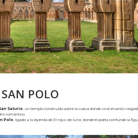
Y SAN POLO
San Saturio
, un templo construido sobre la cueva donde vivió el santo visigod
adro romántico.
n Polo
, ligado a la leyenda de
El rayo de luna
, donde el poeta confunde la figu