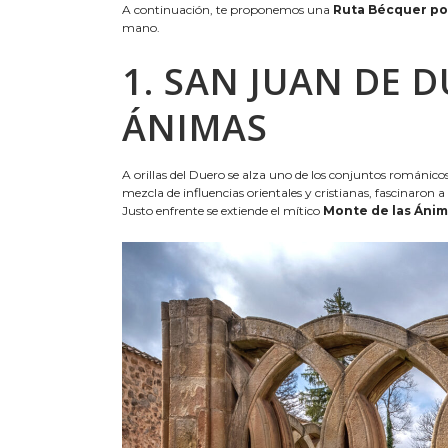
A continuación, te proponemos una
Ruta Bécquer po
mano.
1. SAN JUAN DE 
ÁNIMAS
A orillas del Duero se alza uno de los conjuntos románico
mezcla de influencias orientales y cristianas, fascinaron
Justo enfrente se extiende el mítico
Monte de las Áni