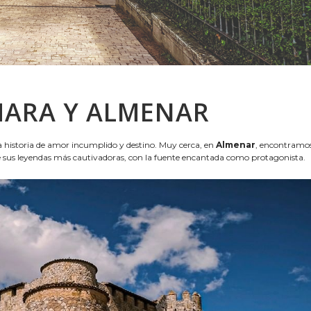
MARA Y ALMENAR
a historia de amor incumplido y destino. Muy cerca, en
Almenar
, encontramos
e sus leyendas más cautivadoras, con la fuente encantada como protagonista.