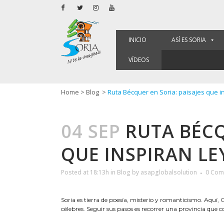
INICIO
ASÍ ES SORIA
VÍDEOS
Home
>
Blog
>
Ruta Bécquer en Soria: paisajes que 
04 SEP
RUTA BÉCQ
QUE INSPIRAN L
Posted at 18:13h
in
Blog
by
asapglobalsolution
0 Com
Soria es tierra de poesía, misterio y romanticismo. Aquí
célebres. Seguir sus pasos es recorrer una provincia que c