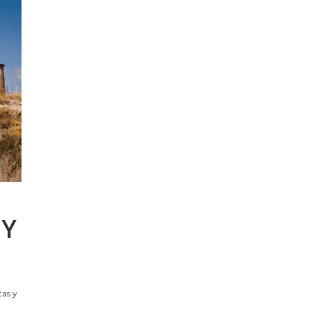
 Y
tas y