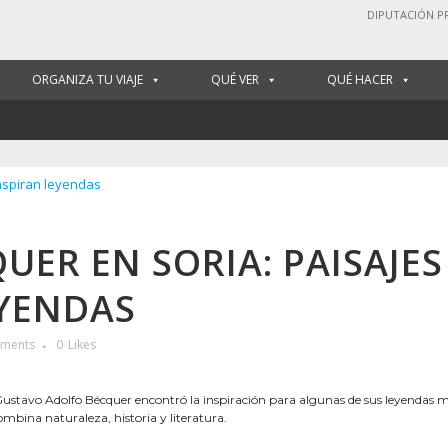
DIPUTACIÓN P
ORGANIZA TU VIAJE
QUÉ VER
QUÉ HACER
inspiran leyendas
RUTA BÉCQUER EN SORIA: PA
UER EN SORIA: PAISAJES
EYENDAS
ments
0
Likes
, Gustavo Adolfo Bécquer encontró la inspiración para algunas de sus leyendas 
ombina naturaleza, historia y literatura.