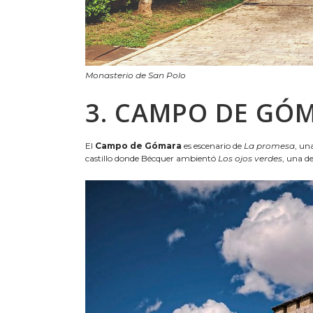
Monasterio de San Polo
3. CAMPO DE GÓ
El
Campo de Gómara
es escenario de
La promesa
, un
castillo donde Bécquer ambientó
Los ojos verdes
, una d