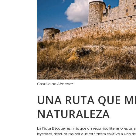
Castillo de Almenar
UNA RUTA QUE ME
NATURALEZA
La Ruta Bécquer es más que un recorrido literario: es una e
leyendas, descubrirás por qué esta tierra cautivó a uno 