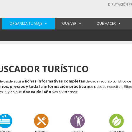
DIPUTACIÓN P
ORGANIZA TU VIAJE
QUÉ VER
QUÉ HACER
USCADOR TURÍSTICO
e desde aquí a
fichas informativas completas
de cada recurso turístico de
rios, precios y toda la información práctica
que puedas necesitar. Elig
es ir, y en qué
época del año
vas a vistarnos: