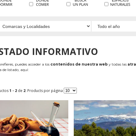
ISTADO INFORMATIVO
 prefieres, puedes acceder a los
contenidos de nuestra web
y todas las
atra
 de listado, aquí:
uctos
1 - 2
de
2
. Products por página