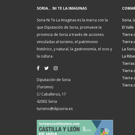
SORIA... NI TE LA IMAGINAS
COMAR
Soria Ni Te La Imaginas es la marca con la
Soria, l
que Diputación de Soria, promueve la
El Valle
provincia de Soria a través de acciones
Tierra 
vinculadas al turismo, el patrimonio
Tierra 
histórico, y natural, la gastronomía, el ocio y
La Sori
la cultura.
La Ribe
Tierras
Tierra 
Tierra 
Diputación de Soria
Tierra 
(Turismo)
C/ Caballeros, 17
42002 Soria
turismo@dipsoria.es