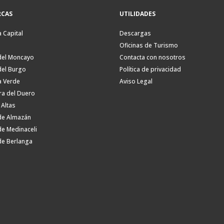
CAS
UTILIDADES
a Capital
Descargas
Oficinas de Turismo
del Moncayo
Contacta con nosotros
del Burgo
Política de privacidad
a Verde
Aviso Legal
ra del Duero
 Altas
de Almazán
de Medinaceli
de Berlanga