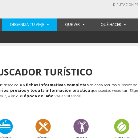
DIPUTACIÓN P
ORGANIZA TU VIAJE
QUÉ VER
QUÉ HACER
USCADOR TURÍSTICO
e desde aquí a
fichas informativas completas
de cada recurso turístico de
rios, precios y toda la información práctica
que puedas necesitar. Elig
es ir, y en qué
época del año
vas a vistarnos: