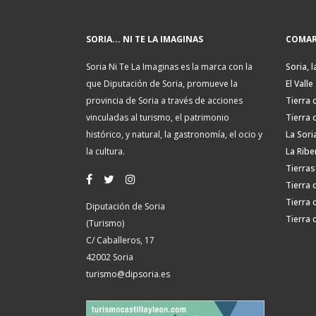
SORIA... NI TE LA IMAGINAS
COMAR
Soria Ni Te La Imaginas es la marca con la
Soria, l
que Diputación de Soria, promueve la
El Valle
provincia de Soria a través de acciones
Tierra 
vinculadas al turismo, el patrimonio
Tierra 
histórico, y natural, la gastronomía, el ocio y
La Sori
la cultura.
La Ribe
Tierras
Tierra 
Tierra 
Diputación de Soria
Tierra 
(Turismo)
C/ Caballeros, 17
42002 Soria
turismo@dipsoria.es