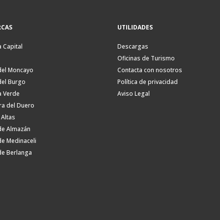
CAS
UTILIDADES
a Capital
Descargas
Oficinas de Turismo
del Moncayo
Contacta con nosotros
del Burgo
Política de privacidad
a Verde
Aviso Legal
ra del Duero
 Altas
de Almazán
de Medinaceli
de Berlanga