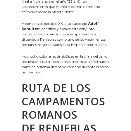
final a Numancia en el año 133 a. C., un
acontecimiento que marcó el dominio romano
definitivo sobre la Meseta Norte.
A comienzos del siglo XX, el arqueólogo
Adolf
Schulten
identificó y excavó este conjunto,
documentando hasta cinco campamentos y
situando a Renieblas como uno de los yacimientos
romanos mejor datados de la Hispania republicana.
Hoy, ocho columnas simbólicas en la cima del cerro
recuerdan los distintos campamentos que formaron
parte del sistema defensivo romano durante el cerco
numantino.
RUTA DE LOS
CAMPAMENTOS
ROMANOS
DE RENIEBLAS