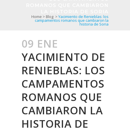
ROMANOS QUE CAMBIARON
LA HISTORIA DE SORIA
Home
>
Blog
>
Yacimiento de Renieblas: los
campamentos romanos que cambiaron la
historia de Soria
09 ENE
YACIMIENTO DE
RENIEBLAS: LOS
CAMPAMENTOS
ROMANOS QUE
CAMBIARON LA
HISTORIA DE