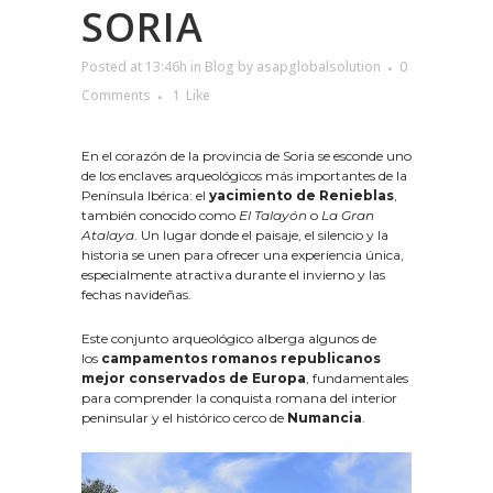
SORIA
Posted at 13:46h
in
Blog
by
asapglobalsolution
0
Comments
1
Like
En el corazón de la provincia de Soria se esconde uno
de los enclaves arqueológicos más importantes de la
Península Ibérica: el
yacimiento de Renieblas
,
también conocido como
El Talayón
o
La Gran
Atalaya
. Un lugar donde el paisaje, el silencio y la
historia se unen para ofrecer una experiencia única,
especialmente atractiva durante el invierno y las
fechas navideñas.
Este conjunto arqueológico alberga algunos de
los
campamentos romanos republicanos
mejor conservados de Europa
, fundamentales
para comprender la conquista romana del interior
peninsular y el histórico cerco de
Numancia
.