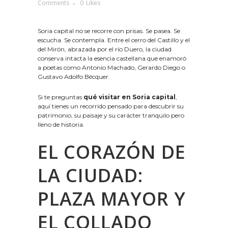
Comments
0
Likes
Soria capital no se recorre con prisas. Se pasea. Se
escucha. Se contempla. Entre el cerro del Castillo y el
del Mirón, abrazada por el río Duero, la ciudad
conserva intacta la esencia castellana que enamoró
a poetas como Antonio Machado, Gerardo Diego o
Gustavo Adolfo Bécquer.
Si te preguntas
qué visitar en Soria capital
,
aquí tienes un recorrido pensado para descubrir su
patrimonio, su paisaje y su carácter tranquilo pero
lleno de historia.
EL CORAZÓN DE
LA CIUDAD:
PLAZA MAYOR Y
EL COLLADO