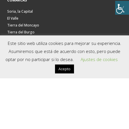
COMARCAS
Soria, la Capital
El Valle
Tierra del Moncayo
Tierra del Burgo
La Soria Verde
Este sitio web utiliza cookies para mejorar su experiencia.
La Ribera del Duero
Asumiremos que está de acuerdo con esto, pero puede
Tierras Altas
optar por no participar si lo desea.
Ajustes de cookies
Tierra de Almazán
Tierra de Medinaceli
Acepto
Tierra de Berlanga
UTILIDADES
Descargas
Oficinas de Turismo
Contacta con nosotros
Política de privacidad
Aviso Legal