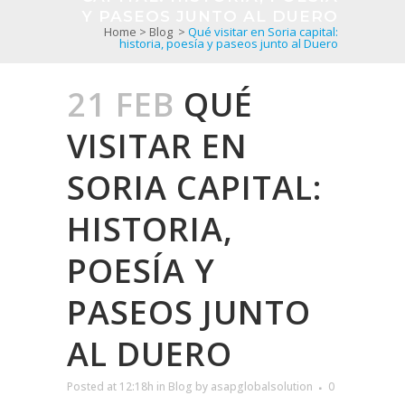
Y PASEOS JUNTO AL DUERO
Home
>
Blog
>
Qué visitar en Soria capital:
historia, poesía y paseos junto al Duero
21 FEB
QUÉ
VISITAR EN
SORIA CAPITAL:
HISTORIA,
POESÍA Y
PASEOS JUNTO
AL DUERO
Posted at 12:18h
in
Blog
by
asapglobalsolution
0