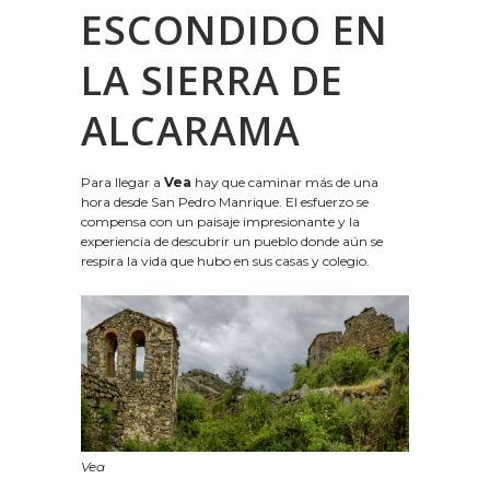
ESCONDIDO EN
LA SIERRA DE
ALCARAMA
Para llegar a
Vea
hay que caminar más de una
hora desde San Pedro Manrique. El esfuerzo se
compensa con un paisaje impresionante y la
experiencia de descubrir un pueblo donde aún se
respira la vida que hubo en sus casas y colegio.
Vea