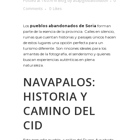
Posted at 14:07h
in
Blog
by
asapglobalsolution
0
Comments
0
Likes
Los
pueblos abandonados de Soria
forman
parte de la esencia de la provincia. Calles en silencio,
ruinas que cuentan historias y paisajes únicos hacen
de estos lugares una opción perfecta para un
turismo diferente. Son rincones ideales para los
amantes de la fotografía, el senderismo y quienes
buscan experiencias auténticas en plena
naturaleza.
NAVAPALOS:
HISTORIA Y
CAMINO DEL
CID
Este pequeño pueblo, a orillas del Duero, fue citado