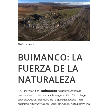
Peñalcazar
BUIMANCO: LA
FUERZA DE LA
NATURALEZA
En Tierras Altas,
Buimanco
muestra casas de
piedra casi cubiertas por la vegetación. Es un lugar
sobrecogedor, perfecto para quienes buscan un
turismo alternativo en Soria, donde la naturaleza ha