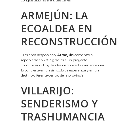
conquistado las antiguas calles.
ARMEJÚN: LA
ECOALDEA EN
RECONSTRUCCIÓN
Tras años despoblado,
Armejún
comenzó a
repoblarse en 2013 gracias a un proyecto
comunitario. Hoy, la idea de convertirlo en ecoaldea
lo convierte en un símbolo de esperanza y en un
destino diferente dentro de la provincia.
VILLARIJO:
SENDERISMO Y
TRASHUMANCIA