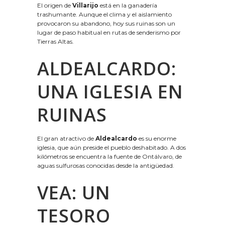
El origen de
Villarijo
está en la ganadería
trashumante. Aunque el clima y el aislamiento
provocaron su abandono, hoy sus ruinas son un
lugar de paso habitual en rutas de senderismo por
Tierras Altas.
ALDEALCARDO:
UNA IGLESIA EN
RUINAS
El gran atractivo de
Aldealcardo
es su enorme
iglesia, que aún preside el pueblo deshabitado. A dos
kilómetros se encuentra la fuente de Ontálvaro, de
aguas sulfurosas conocidas desde la antigüedad.
VEA: UN
TESORO