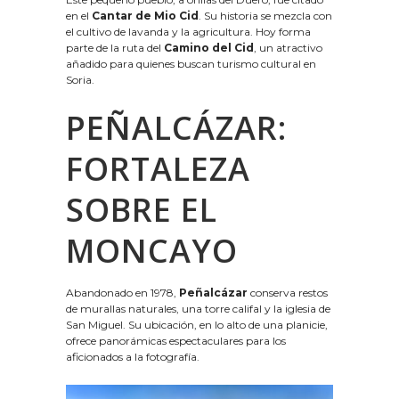
en el
Cantar de Mio Cid
. Su historia se mezcla con
el cultivo de lavanda y la agricultura. Hoy forma
parte de la ruta del
Camino del Cid
, un atractivo
añadido para quienes buscan turismo cultural en
Soria.
PEÑALCÁZAR:
FORTALEZA
SOBRE EL
MONCAYO
Abandonado en 1978,
Peñalcázar
conserva restos
de murallas naturales, una torre califal y la iglesia de
San Miguel. Su ubicación, en lo alto de una planicie,
ofrece panorámicas espectaculares para los
aficionados a la fotografía.