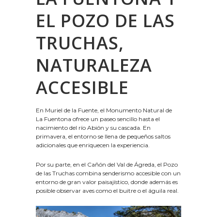
EL POZO DE LAS
TRUCHAS,
NATURALEZA
ACCESIBLE
En Muriel de la Fuente, el Monumento Natural de
La Fuentona ofrece un paseo sencillo hasta el
nacimiento del río Abión y su cascada. En
primavera, el entorno se llena de pequeños saltos
adicionales que enriquecen la experiencia.
Por su parte, en el Cañón del Val de Ágreda, el Pozo
de las Truchas combina senderismo accesible con un
entorno de gran valor paisajístico, donde además es
posible observar aves como el buitre o el águila real.