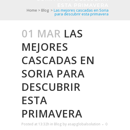
ESTA PRIMAVERA
Home
>
Blog
>
Las mejores cascadas en Soria
para descubrir esta primavera
01 MAR
LAS
MEJORES
CASCADAS EN
SORIA PARA
DESCUBRIR
ESTA
PRIMAVERA
Posted at 13:32h
in
Blog
by
asapglobalsolution
0