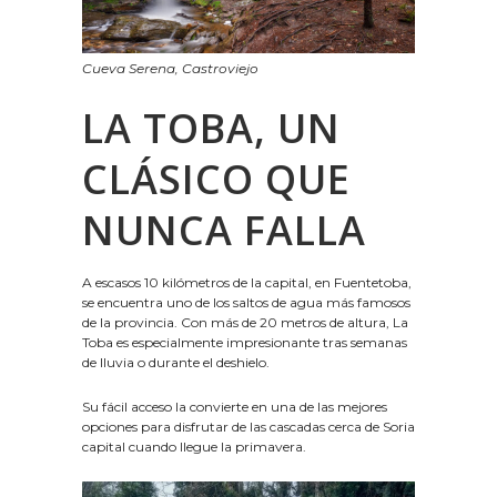
Cueva Serena, Castroviejo
LA TOBA, UN
CLÁSICO QUE
NUNCA FALLA
A escasos 10 kilómetros de la capital, en Fuentetoba,
se encuentra uno de los saltos de agua más famosos
de la provincia. Con más de 20 metros de altura, La
Toba es especialmente impresionante tras semanas
de lluvia o durante el deshielo.
Su fácil acceso la convierte en una de las mejores
opciones para disfrutar de las cascadas cerca de Soria
capital cuando llegue la primavera.