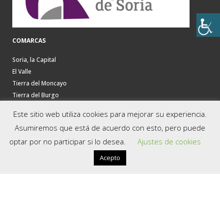
COMARCAS
Soria, la Capital
El Valle
Tierra del Moncayo
Tierra del Burgo
La Soria Verde
Este sitio web utiliza cookies para mejorar su experiencia.
La Ribera del Duero
Asumiremos que está de acuerdo con esto, pero puede
Tierras Altas
optar por no participar si lo desea.
Ajustes de cookies
Tierra de Almazán
Tierra de Medinaceli
Acepto
Tierra de Berlanga
UTILIDADES
Descargas
Oficinas de Turismo