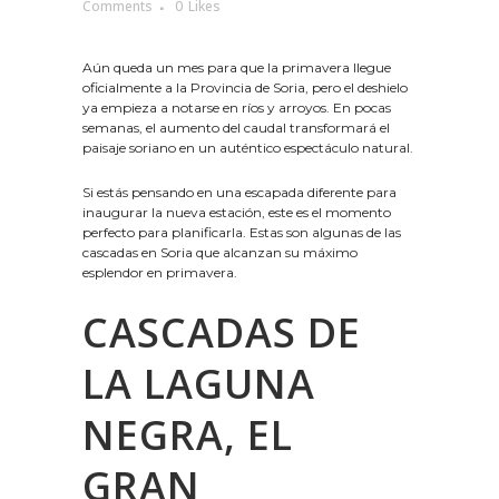
Comments
0
Likes
Aún queda un mes para que la primavera llegue
oficialmente a la Provincia de Soria, pero el deshielo
ya empieza a notarse en ríos y arroyos. En pocas
semanas, el aumento del caudal transformará el
paisaje soriano en un auténtico espectáculo natural.
Si estás pensando en una escapada diferente para
inaugurar la nueva estación, este es el momento
perfecto para planificarla. Estas son algunas de las
cascadas en Soria que alcanzan su máximo
esplendor en primavera.
CASCADAS DE
LA LAGUNA
NEGRA, EL
GRAN