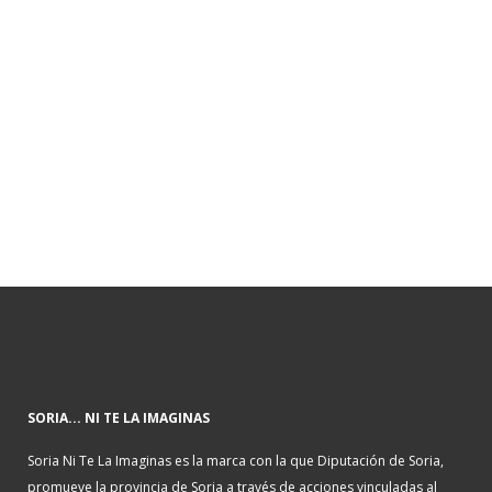
SORIA... NI TE LA IMAGINAS
Soria Ni Te La Imaginas es la marca con la que Diputación de Soria,
promueve la provincia de Soria a través de acciones vinculadas al