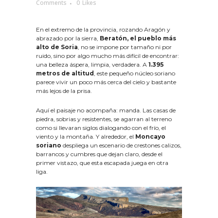
Comments
0
Likes
En el extremo de la provincia, rozando Aragón y
abrazado por la sierra,
Beratón, el pueblo más
alto de Soria
, no se impone por tamaño ni por
ruido, sino por algo mucho más difícil de encontrar:
una belleza áspera, limpia, verdadera. A
1.395
metros de altitud
, este pequeño núcleo soriano
parece vivir un poco más cerca del cielo y bastante
más lejos de la prisa.
Aquí el paisaje no acompaña: manda. Las casas de
piedra, sobrias y resistentes, se agarran al terreno
como si llevaran siglos dialogando con el frío, el
viento y la montaña. Y alrededor, el
Moncayo
soriano
despliega un escenario de crestones calizos,
barrancos y cumbres que dejan claro, desde el
primer vistazo, que esta escapada juega en otra
liga.