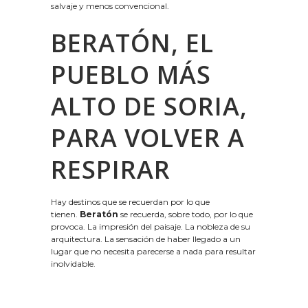
salvaje y menos convencional.
BERATÓN, EL
PUEBLO MÁS
ALTO DE SORIA,
PARA VOLVER A
RESPIRAR
Hay destinos que se recuerdan por lo que
tienen.
Beratón
se recuerda, sobre todo, por lo que
provoca. La impresión del paisaje. La nobleza de su
arquitectura. La sensación de haber llegado a un
lugar que no necesita parecerse a nada para resultar
inolvidable.