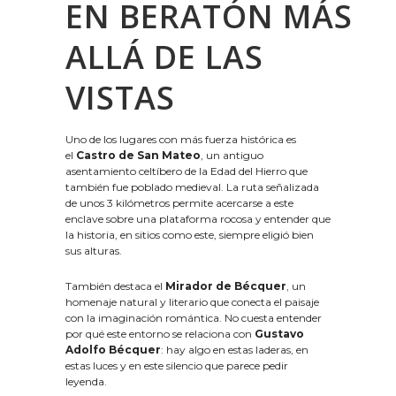
EN BERATÓN MÁS
ALLÁ DE LAS
VISTAS
Uno de los lugares con más fuerza histórica es
el
Castro de San Mateo
, un antiguo
asentamiento celtíbero de la Edad del Hierro que
también fue poblado medieval. La ruta señalizada
de unos 3 kilómetros permite acercarse a este
enclave sobre una plataforma rocosa y entender que
la historia, en sitios como este, siempre eligió bien
sus alturas.
También destaca el
Mirador de Bécquer
, un
homenaje natural y literario que conecta el paisaje
con la imaginación romántica. No cuesta entender
por qué este entorno se relaciona con
Gustavo
Adolfo Bécquer
: hay algo en estas laderas, en
estas luces y en este silencio que parece pedir
leyenda.