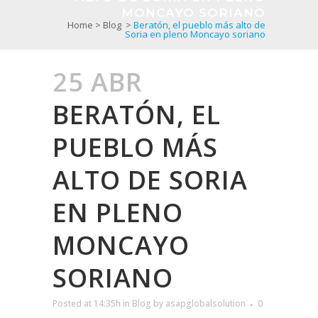
MONCAYO SORIANO
Home
>
Blog
>
Beratón, el pueblo más alto de
Soria en pleno Moncayo soriano
25 ABR
BERATÓN, EL
PUEBLO MÁS
ALTO DE SORIA
EN PLENO
MONCAYO
SORIANO
Posted at 14:35h
in
Blog
by
asapglobalsolution
0