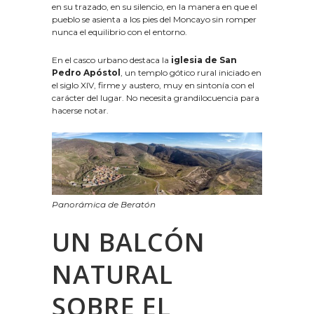
en su trazado, en su silencio, en la manera en que el
pueblo se asienta a los pies del Moncayo sin romper
nunca el equilibrio con el entorno.
En el casco urbano destaca la
iglesia de San
Pedro Apóstol
, un templo gótico rural iniciado en
el siglo XIV, firme y austero, muy en sintonía con el
carácter del lugar. No necesita grandilocuencia para
hacerse notar.
Panorámica de Beratón
UN BALCÓN
NATURAL
SOBRE EL