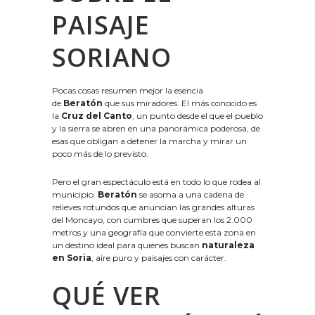
PAISAJE
SORIANO
Pocas cosas resumen mejor la esencia
de
Beratón
que sus miradores. El más conocido es
la
Cruz del Canto
, un punto desde el que el pueblo
y la sierra se abren en una panorámica poderosa, de
esas que obligan a detener la marcha y mirar un
poco más de lo previsto.
Pero el gran espectáculo está en todo lo que rodea al
municipio.
Beratón
se asoma a una cadena de
relieves rotundos que anuncian las grandes alturas
del Moncayo, con cumbres que superan los 2.000
metros y una geografía que convierte esta zona en
un destino ideal para quienes buscan
naturaleza
en Soria
, aire puro y paisajes con carácter.
QUÉ VER