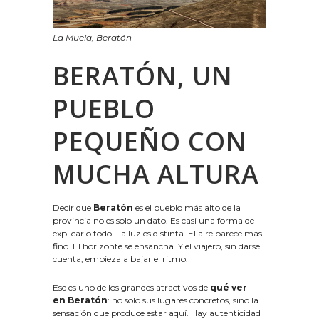
La Muela, Beratón
BERATÓN, UN
PUEBLO
PEQUEÑO CON
MUCHA ALTURA
Decir que
Beratón
es el pueblo más alto de la
provincia no es solo un dato. Es casi una forma de
explicarlo todo. La luz es distinta. El aire parece más
fino. El horizonte se ensancha. Y el viajero, sin darse
cuenta, empieza a bajar el ritmo.
Ese es uno de los grandes atractivos de
qué ver
en Beratón
: no solo sus lugares concretos, sino la
sensación que produce estar aquí. Hay autenticidad