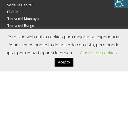
Soria, la Capital
El Valle
Tierra del Moncayo
Tierra del Burgo
La Soria Verde
Este sitio web utiliza cookies para mejorar su experiencia.
La Ribera del Duero
Asumiremos que está de acuerdo con esto, pero puede
Tierras Altas
optar por no participar si lo desea.
Ajustes de cookies
Tierra de Almazán
Tierra de Medinaceli
Acepto
Tierra de Berlanga
UTILIDADES
Descargas
Oficinas de Turismo
Contacta con nosotros
Política de privacidad
Aviso Legal