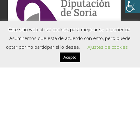
Este sitio web utiliza cookies para mejorar su experiencia.
COMARCAS
Asumiremos que está de acuerdo con esto, pero puede
optar por no participar si lo desea.
Ajustes de cookies
Soria, la Capital
El Valle
Acepto
Tierra del Moncayo
Tierra del Burgo
La Soria Verde
La Ribera del Duero
Tierras Altas
Tierra de Almazán
Tierra de Medinaceli
Tierra de Berlanga
UTILIDADES
Descargas