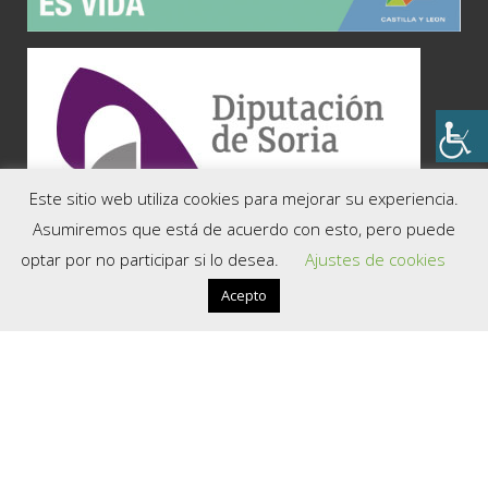
Este sitio web utiliza cookies para mejorar su experiencia.
COMARCAS
Asumiremos que está de acuerdo con esto, pero puede
optar por no participar si lo desea.
Ajustes de cookies
Soria, la Capital
El Valle
Acepto
Tierra del Moncayo
Tierra del Burgo
La Soria Verde
La Ribera del Duero
Tierras Altas
Tierra de Almazán
Tierra de Medinaceli