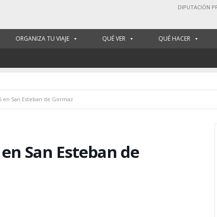
DIPUTACIÓN P
ORGANIZA TU VIAJE
QUÉ VER
QUÉ HACER
6 en San Esteban de Gormaz
 en San Esteban de