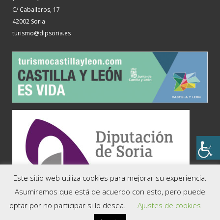
C/ Caballeros, 17
42002 Soria
turismo@dipsoria.es
Este sitio web utiliza cookies para mejorar su experiencia.
COMARCAS
Asumiremos que está de acuerdo con esto, pero puede
optar por no participar si lo desea.
Ajustes de cookies
Soria, la Capital
El Valle