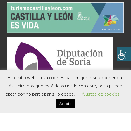
Este sitio web utiliza cookies para mejorar su experiencia.
COMARCAS
Asumiremos que está de acuerdo con esto, pero puede
optar por no participar si lo desea.
Ajustes de cookies
Soria, la Capital
El Valle
Acepto
Tierra del Moncayo
Tierra del Burgo
La Soria Verde
La Ribera del Duero