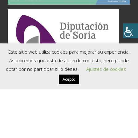
Este sitio web utiliza cookies para mejorar su experiencia.
COMARCAS
Asumiremos que está de acuerdo con esto, pero puede
optar por no participar si lo desea.
Ajustes de cookies
Soria, la Capital
El Valle
Acepto
Tierra del Moncayo
Tierra del Burgo
La Soria Verde
La Ribera del Duero
Tierras Altas
Tierra de Almazán
Tierra de Medinaceli
Tierra de Berlanga