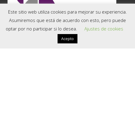
Este sitio web utiliza cookies para mejorar su experiencia.
COMARCAS
Asumiremos que está de acuerdo con esto, pero puede
optar por no participar si lo desea.
Ajustes de cookies
Soria, la Capital
El Valle
Acepto
Tierra del Moncayo
Tierra del Burgo
La Soria Verde
La Ribera del Duero
Tierras Altas
Tierra de Almazán
Tierra de Medinaceli
Tierra de Berlanga
UTILIDADES
Descargas
Oficinas de Turismo
Contacta con nosotros