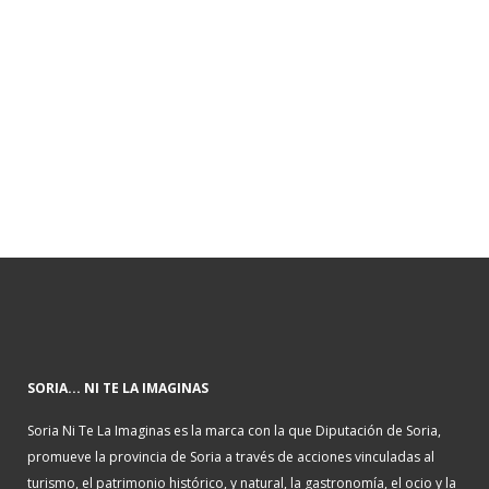
SORIA... NI TE LA IMAGINAS
Soria Ni Te La Imaginas es la marca con la que Diputación de Soria,
promueve la provincia de Soria a través de acciones vinculadas al
turismo, el patrimonio histórico, y natural, la gastronomía, el ocio y la