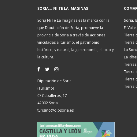
SORIA... NI TE LA IMAGINAS
COMAR
Soria Ni Te La Imaginas es la marca con la
Soria, l
que Diputación de Soria, promueve la
El Valle
provincia de Soria a través de acciones
Tierra 
vinculadas al turismo, el patrimonio
Tierra 
histórico, y natural, la gastronomía, el ocio y
La Sori
la cultura.
La Ribe
Tierras
Tierra 
Tierra 
Diputación de Soria
Tierra 
(Turismo)
C/ Caballeros, 17
42002 Soria
turismo@dipsoria.es