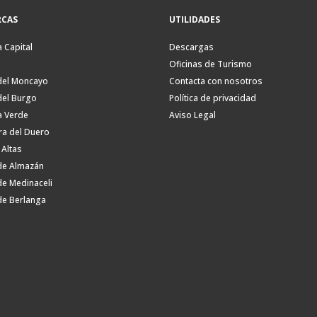
CAS
UTILIDADES
a Capital
Descargas
Oficinas de Turismo
del Moncayo
Contacta con nosotros
del Burgo
Política de privacidad
a Verde
Aviso Legal
ra del Duero
 Altas
de Almazán
de Medinaceli
de Berlanga