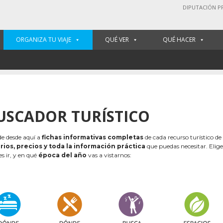
DIPUTACIÓN P
ORGANIZA TU VIAJE
QUÉ VER
QUÉ HACER
USCADOR TURÍSTICO
e desde aquí a
fichas informativas completas
de cada recurso turístico de
rios, precios y toda la información práctica
que puedas necesitar. Elig
es ir, y en qué
época del año
vas a vistarnos: