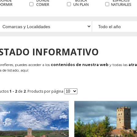
ISTADO INFORMATIVO
 prefieres, puedes acceder a los
contenidos de nuestra web
y todas las
atra
 de listado, aquí:
uctos
1 - 2
de
2
. Products por página