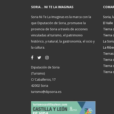
SORIA... NI TE LA IMAGINAS
COMAR
Soria Ni Te La Imaginas es la marca con la
Soria, l
que Diputación de Soria, promueve la
El Valle
provincia de Soria a través de acciones
Tierra 
vinculadas al turismo, el patrimonio
Tierra 
histórico, y natural, la gastronomía, el ocio y
La Sori
la cultura.
La Ribe
Tierras
Tierra 
Tierra 
Diputación de Soria
Tierra 
(Turismo)
C/ Caballeros, 17
42002 Soria
turismo@dipsoria.es