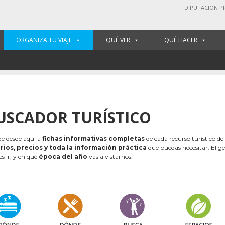
DIPUTACIÓN P
ORGANIZA TU VIAJE
QUÉ VER
QUÉ HACER
USCADOR TURÍSTICO
e desde aquí a
fichas informativas completas
de cada recurso turístico de
rios, precios y toda la información práctica
que puedas necesitar. Elig
es ir, y en qué
época del año
vas a vistarnos: