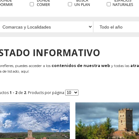
ISTADO INFORMATIVO
 prefieres, puedes acceder a los
contenidos de nuestra web
y todas las
atra
 de listado, aquí:
uctos
1 - 2
de
2
. Products por página