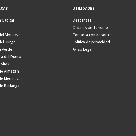
CAS
UTILIDADES
a Capital
Descargas
Oficinas de Turismo
del Moncayo
Contacta con nosotros
del Burgo
Política de privacidad
a Verde
Aviso Legal
ra del Duero
 Altas
de Almazán
de Medinaceli
de Berlanga