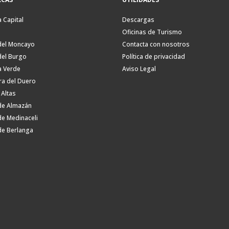
a Capital
Descargas
Oficinas de Turismo
del Moncayo
Contacta con nosotros
del Burgo
Política de privacidad
a Verde
Aviso Legal
ra del Duero
 Altas
de Almazán
de Medinaceli
de Berlanga