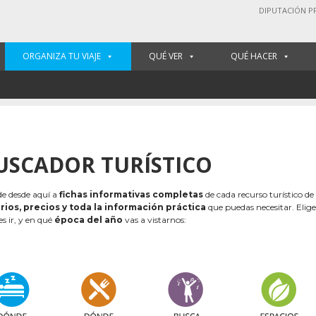
DIPUTACIÓN P
ORGANIZA TU VIAJE
QUÉ VER
QUÉ HACER
USCADOR TURÍSTICO
e desde aquí a
fichas informativas completas
de cada recurso turístico de
rios, precios y toda la información práctica
que puedas necesitar. Elig
es ir, y en qué
época del año
vas a vistarnos: