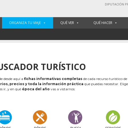
DIPUTACIÓN P
ORGANIZA TU VIAJE
QUÉ VER
QUÉ HACER
USCADOR TURÍSTICO
e desde aquí a
fichas informativas completas
de cada recurso turístico de
rios, precios y toda la información práctica
que puedas necesitar. Elig
es ir, y en qué
época del año
vas a vistarnos: