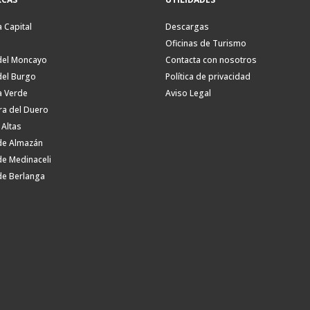
a Capital
Descargas
Oficinas de Turismo
del Moncayo
Contacta con nosotros
del Burgo
Política de privacidad
a Verde
Aviso Legal
ra del Duero
 Altas
de Almazán
de Medinaceli
de Berlanga