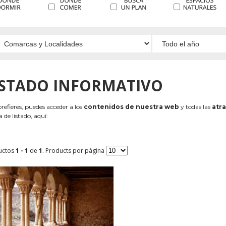
ISTADO INFORMATIVO
 prefieres, puedes acceder a los
contenidos de nuestra web
y todas las
atra
 de listado, aquí:
uctos
1 - 1
de
1
. Products por página