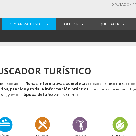
DIPUTACIÓN P
ORGANIZA TU VIAJE
QUÉ VER
QUÉ HACER
USCADOR TURÍSTICO
e desde aquí a
fichas informativas completas
de cada recurso turístico de
rios, precios y toda la información práctica
que puedas necesitar. Elig
es ir, y en qué
época del año
vas a vistarnos: