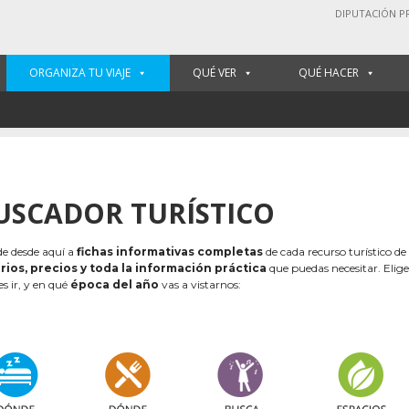
DIPUTACIÓN P
ORGANIZA TU VIAJE
QUÉ VER
QUÉ HACER
USCADOR TURÍSTICO
e desde aquí a
fichas informativas completas
de cada recurso turístico de
rios, precios y toda la información práctica
que puedas necesitar. Elig
es ir, y en qué
época del año
vas a vistarnos: