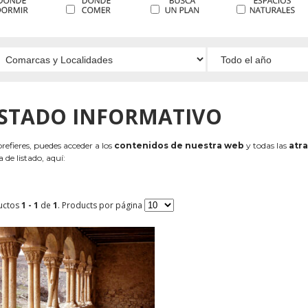
ISTADO INFORMATIVO
 prefieres, puedes acceder a los
contenidos de nuestra web
y todas las
atra
 de listado, aquí:
uctos
1 - 1
de
1
. Products por página