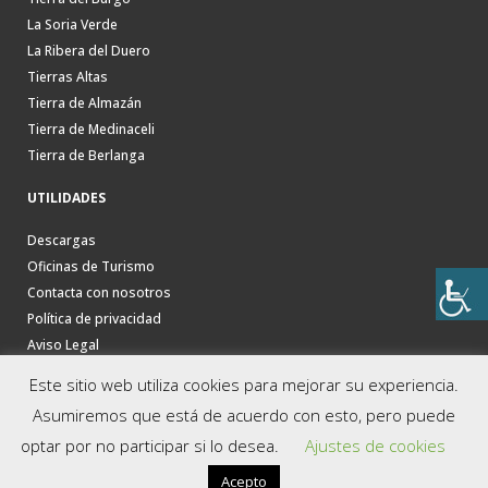
La Soria Verde
La Ribera del Duero
Tierras Altas
Tierra de Almazán
Tierra de Medinaceli
Tierra de Berlanga
UTILIDADES
Descargas
Oficinas de Turismo
Contacta con nosotros
Política de privacidad
Aviso Legal
Este sitio web utiliza cookies para mejorar su experiencia.
Asumiremos que está de acuerdo con esto, pero puede
optar por no participar si lo desea.
Ajustes de cookies
Acepto