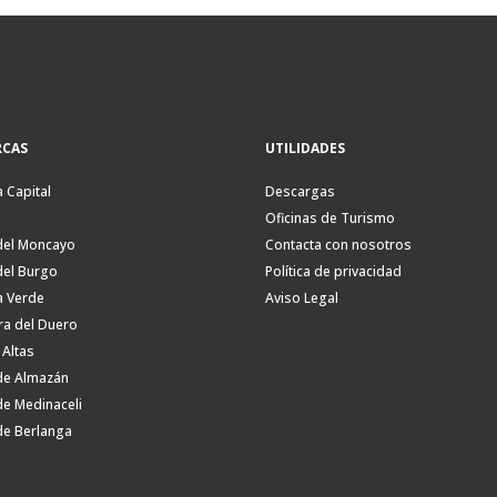
CAS
UTILIDADES
a Capital
Descargas
Oficinas de Turismo
del Moncayo
Contacta con nosotros
del Burgo
Política de privacidad
a Verde
Aviso Legal
ra del Duero
 Altas
de Almazán
de Medinaceli
de Berlanga