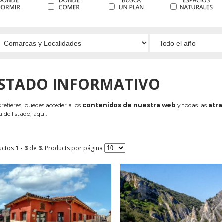
ISTADO INFORMATIVO
 prefieres, puedes acceder a los
contenidos de nuestra web
y todas las
atra
 de listado, aquí:
uctos
1 - 3
de
3
. Products por página