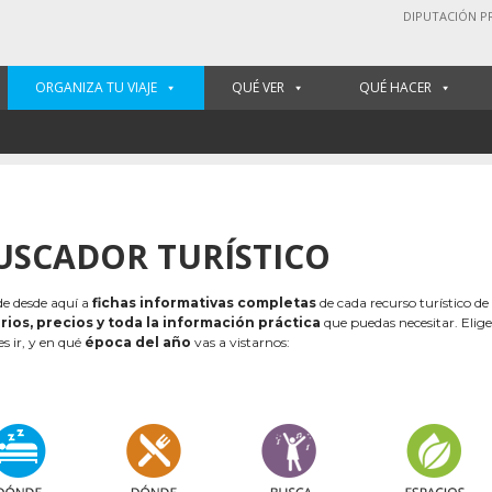
DIPUTACIÓN P
ORGANIZA TU VIAJE
QUÉ VER
QUÉ HACER
USCADOR TURÍSTICO
e desde aquí a
fichas informativas completas
de cada recurso turístico de
rios, precios y toda la información práctica
que puedas necesitar. Elig
es ir, y en qué
época del año
vas a vistarnos: