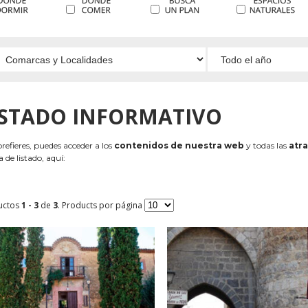
ISTADO INFORMATIVO
 prefieres, puedes acceder a los
contenidos de nuestra web
y todas las
atra
 de listado, aquí:
uctos
1 - 3
de
3
. Products por página