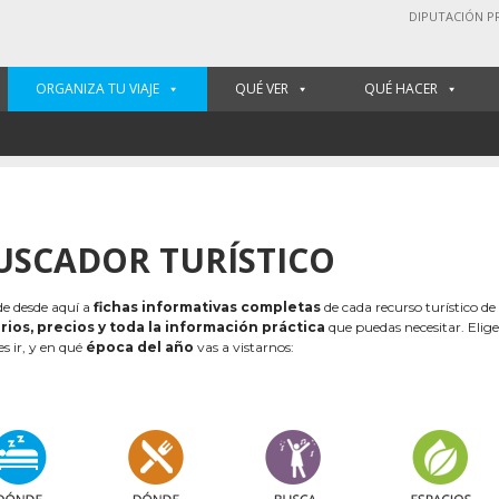
DIPUTACIÓN P
ORGANIZA TU VIAJE
QUÉ VER
QUÉ HACER
USCADOR TURÍSTICO
e desde aquí a
fichas informativas completas
de cada recurso turístico de
rios, precios y toda la información práctica
que puedas necesitar. Elig
es ir, y en qué
época del año
vas a vistarnos: