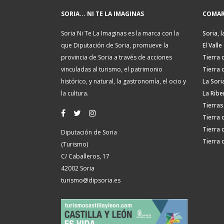
SORIA... NI TE LA IMAGINAS
COMAR
Soria Ni Te La Imaginas es la marca con la
Soria, l
que Diputación de Soria, promueve la
El Valle
provincia de Soria a través de acciones
Tierra 
vinculadas al turismo, el patrimonio
Tierra 
histórico, y natural, la gastronomía, el ocio y
La Sori
la cultura.
La Ribe
Tierras
Tierra 
Tierra 
Diputación de Soria
Tierra 
(Turismo)
C/ Caballeros, 17
42002 Soria
turismo@dipsoria.es