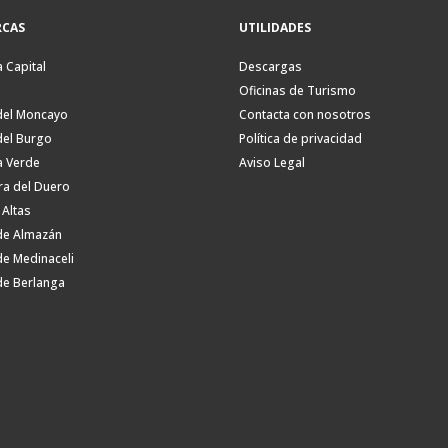
CAS
UTILIDADES
a Capital
Descargas
Oficinas de Turismo
del Moncayo
Contacta con nosotros
del Burgo
Política de privacidad
a Verde
Aviso Legal
ra del Duero
 Altas
de Almazán
de Medinaceli
de Berlanga