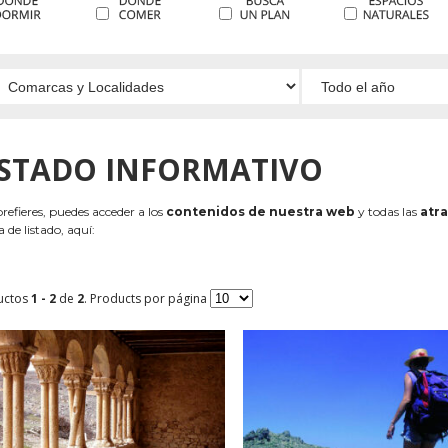
ISTADO INFORMATIVO
 prefieres, puedes acceder a los
contenidos de nuestra web
y todas las
atra
 de listado, aquí:
uctos
1 - 2
de
2
. Products por página