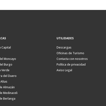
CAS
UTILIDADES
a Capital
Descargas
Oficinas de Turismo
del Moncayo
Contacta con nosotros
del Burgo
Política de privacidad
a Verde
Aviso Legal
ra del Duero
 Altas
de Almazán
de Medinaceli
de Berlanga