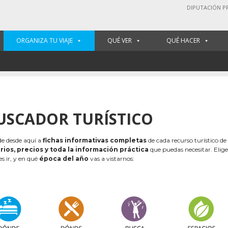
DIPUTACIÓN P
ORGANIZA TU VIAJE
QUÉ VER
QUÉ HACER
USCADOR TURÍSTICO
e desde aquí a
fichas informativas completas
de cada recurso turístico de
rios, precios y toda la información práctica
que puedas necesitar. Elig
es ir, y en qué
época del año
vas a vistarnos: