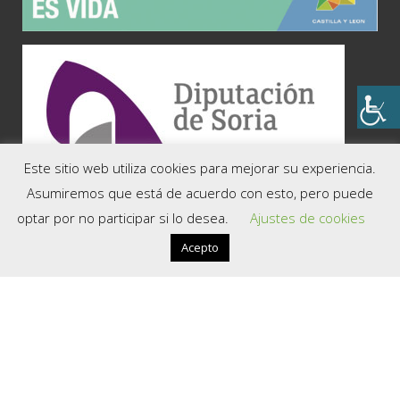
Este sitio web utiliza cookies para mejorar su experiencia.
COMARCAS
Asumiremos que está de acuerdo con esto, pero puede
optar por no participar si lo desea.
Ajustes de cookies
Soria, la Capital
El Valle
Acepto
Tierra del Moncayo
Tierra del Burgo
La Soria Verde
La Ribera del Duero
Tierras Altas
Tierra de Almazán
Tierra de Medinaceli