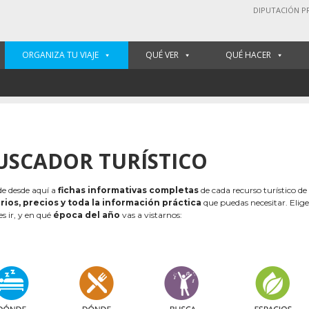
DIPUTACIÓN P
ORGANIZA TU VIAJE
QUÉ VER
QUÉ HACER
USCADOR TURÍSTICO
e desde aquí a
fichas informativas completas
de cada recurso turístico de
rios, precios y toda la información práctica
que puedas necesitar. Elig
es ir, y en qué
época del año
vas a vistarnos: