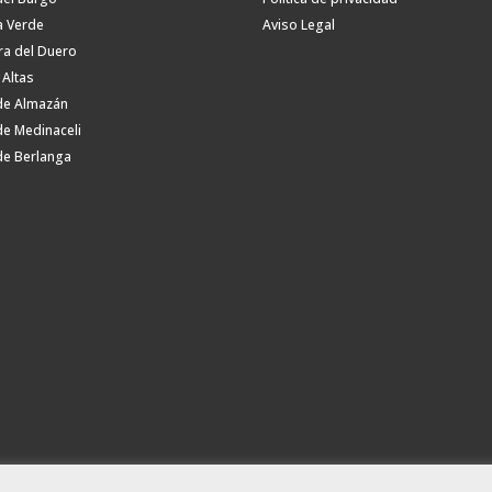
a Verde
Aviso Legal
ra del Duero
 Altas
de Almazán
de Medinaceli
de Berlanga