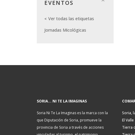
EVENTOS
Ver todas las etiquetas
Jornadas Micológicas
SORIA... NI TE LA IMAGINAS
COMAR
Soria Ni Te La Imaginas es la marca con la
Soria, l
que Diputación de Soria, promueve la
El Valle
provincia de Soria a través de acciones
Tierra 
vinculadas al turismo, el patrimonio
Tierra 