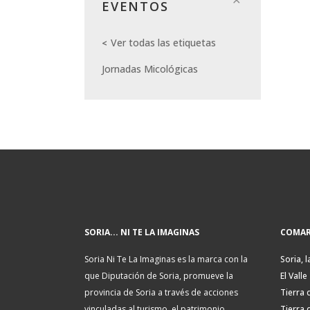
EVENTOS
Ver todas las etiquetas
Jornadas Micológicas
SORIA... NI TE LA IMAGINAS
COMAR
Soria Ni Te La Imaginas es la marca con la
Soria, l
que Diputación de Soria, promueve la
El Valle
provincia de Soria a través de acciones
Tierra 
vinculadas al turismo, el patrimonio
Tierra 