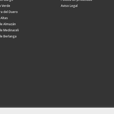
a Verde
Aviso Legal
ra del Duero
 Altas
de Almazán
de Medinaceli
de Berlanga