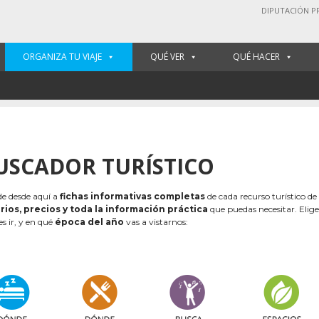
DIPUTACIÓN P
ORGANIZA TU VIAJE
QUÉ VER
QUÉ HACER
USCADOR TURÍSTICO
e desde aquí a
fichas informativas completas
de cada recurso turístico de
rios, precios y toda la información práctica
que puedas necesitar. Elig
es ir, y en qué
época del año
vas a vistarnos: