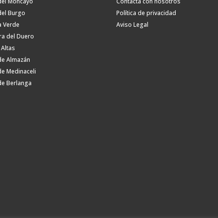
del Moncayo
Contacta con nosotros
del Burgo
Política de privacidad
a Verde
Aviso Legal
ra del Duero
 Altas
de Almazán
de Medinaceli
de Berlanga