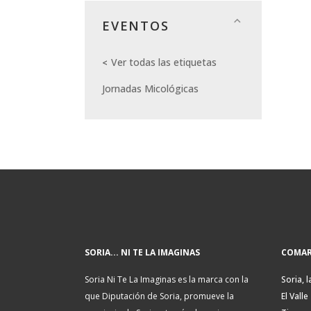
EVENTOS
Ver todas las etiquetas
Jornadas Micológicas
SORIA... NI TE LA IMAGINAS
COMAR
Soria Ni Te La Imaginas es la marca con la
Soria, l
que Diputación de Soria, promueve la
El Valle