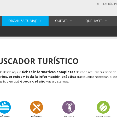
DIPUTACIÓN P
ORGANIZA TU VIAJE
QUÉ VER
QUÉ HACER
USCADOR TURÍSTICO
e desde aquí a
fichas informativas completas
de cada recurso turístico de
rios, precios y toda la información práctica
que puedas necesitar. Elig
es ir, y en qué
época del año
vas a vistarnos: