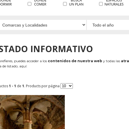
ISTADO INFORMATIVO
 prefieres, puedes acceder a los
contenidos de nuestra web
y todas las
atra
 de listado, aquí:
uctos
1 - 1
de
1
. Products por página