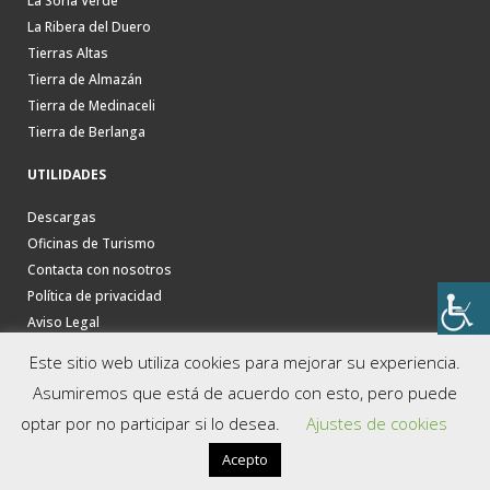
La Soria Verde
La Ribera del Duero
Tierras Altas
Tierra de Almazán
Tierra de Medinaceli
Tierra de Berlanga
UTILIDADES
Descargas
Oficinas de Turismo
Contacta con nosotros
Política de privacidad
Aviso Legal
Este sitio web utiliza cookies para mejorar su experiencia.
Asumiremos que está de acuerdo con esto, pero puede
optar por no participar si lo desea.
Ajustes de cookies
Acepto