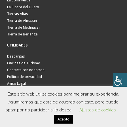
La Soria Verde
La Ribera del Duero
Tierras Altas
Tierra de Almazán
Tierra de Medinaceli
Tierra de Berlanga
UTILIDADES
Descargas
Oficinas de Turismo
Contacta con nosotros
Política de privacidad
Aviso Legal
Este sitio web utiliza cookies para mejorar su experiencia.
Asumiremos que está de acuerdo con esto, pero puede
optar por no participar si lo desea.
Ajustes de cookies
Acepto