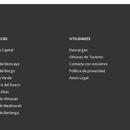
CAS
UTILIDADES
a Capital
Descargas
Oficinas de Turismo
del Moncayo
Contacta con nosotros
del Burgo
Política de privacidad
a Verde
Aviso Legal
ra del Duero
 Altas
de Almazán
de Medinaceli
de Berlanga