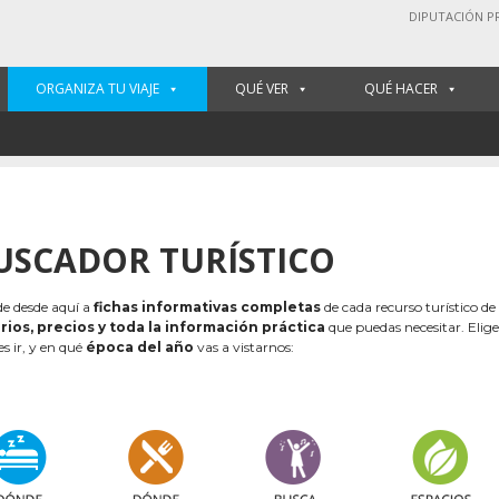
DIPUTACIÓN P
ORGANIZA TU VIAJE
QUÉ VER
QUÉ HACER
USCADOR TURÍSTICO
e desde aquí a
fichas informativas completas
de cada recurso turístico de
rios, precios y toda la información práctica
que puedas necesitar. Elig
es ir, y en qué
época del año
vas a vistarnos: