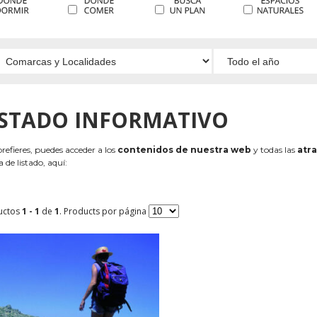
ISTADO INFORMATIVO
 prefieres, puedes acceder a los
contenidos de nuestra web
y todas las
atra
 de listado, aquí:
uctos
1 - 1
de
1
. Products por página