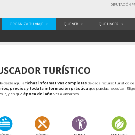
DIPUTACIÓN P
ORGANIZA TU VIAJE
QUÉ VER
QUÉ HACER
USCADOR TURÍSTICO
e desde aquí a
fichas informativas completas
de cada recurso turístico de
rios, precios y toda la información práctica
que puedas necesitar. Elig
es ir, y en qué
época del año
vas a vistarnos: