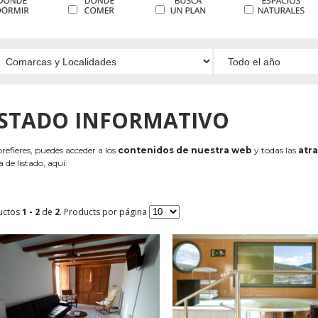
ISTADO INFORMATIVO
 prefieres, puedes acceder a los
contenidos de nuestra web
y todas las
atra
 de listado, aquí:
uctos
1 - 2
de
2
. Products por página