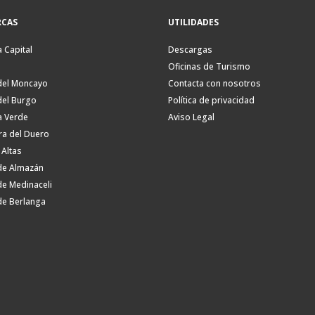
CAS
UTILIDADES
a Capital
Descargas
Oficinas de Turismo
del Moncayo
Contacta con nosotros
del Burgo
Política de privacidad
a Verde
Aviso Legal
ra del Duero
 Altas
de Almazán
de Medinaceli
de Berlanga