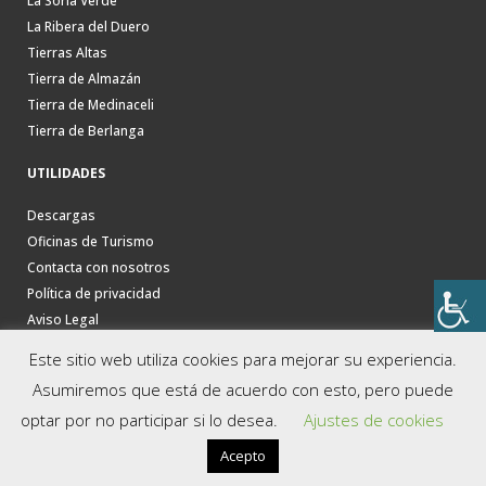
La Soria Verde
La Ribera del Duero
Tierras Altas
Tierra de Almazán
Tierra de Medinaceli
Tierra de Berlanga
UTILIDADES
Descargas
Oficinas de Turismo
Contacta con nosotros
Política de privacidad
Aviso Legal
Este sitio web utiliza cookies para mejorar su experiencia.
Asumiremos que está de acuerdo con esto, pero puede
optar por no participar si lo desea.
Ajustes de cookies
Acepto