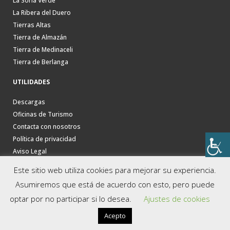
La Soria Verde
La Ribera del Duero
Tierras Altas
Tierra de Almazán
Tierra de Medinaceli
Tierra de Berlanga
UTILIDADES
Descargas
Oficinas de Turismo
Contacta con nosotros
Política de privacidad
Aviso Legal
Este sitio web utiliza cookies para mejorar su experiencia.
Asumiremos que está de acuerdo con esto, pero puede
optar por no participar si lo desea.
Ajustes de cookies
Acepto