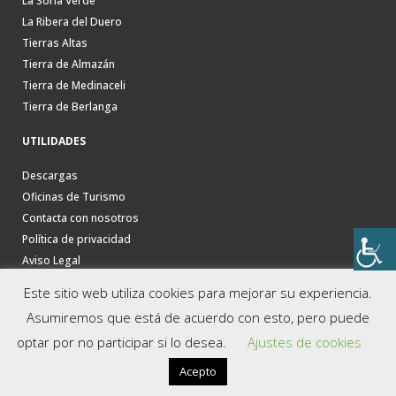
La Soria Verde
La Ribera del Duero
Tierras Altas
Tierra de Almazán
Tierra de Medinaceli
Tierra de Berlanga
UTILIDADES
Descargas
Oficinas de Turismo
Contacta con nosotros
Política de privacidad
Aviso Legal
Este sitio web utiliza cookies para mejorar su experiencia.
Asumiremos que está de acuerdo con esto, pero puede
optar por no participar si lo desea.
Ajustes de cookies
Acepto