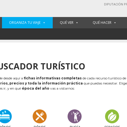
DIPUTACIÓN P
ORGANIZA TU VIAJE
QUÉ VER
QUÉ HACER
USCADOR TURÍSTICO
e desde aquí a
fichas informativas completas
de cada recurso turístico de
rios, precios y toda la información práctica
que puedas necesitar. Elig
es ir, y en qué
época del año
vas a vistarnos: