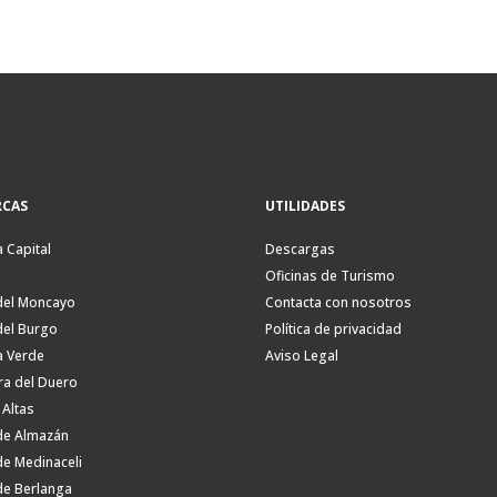
CAS
UTILIDADES
a Capital
Descargas
Oficinas de Turismo
del Moncayo
Contacta con nosotros
del Burgo
Política de privacidad
a Verde
Aviso Legal
ra del Duero
 Altas
de Almazán
de Medinaceli
de Berlanga