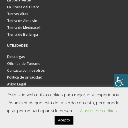
La Soria Verde
La Ribera del Duero
Tierras Altas
Tierra de Almazán
Tierra de Medinaceli
Tierra de Berlanga
UTILIDADES
Descargas
Oficinas de Turismo
Contacta con nosotros
Política de privacidad
Aviso Legal
Este sitio web utiliza cookies para mejorar su experiencia.
Asumiremos que está de acuerdo con esto, pero puede
optar por no participar si lo desea.
Ajustes de cookies
Acepto