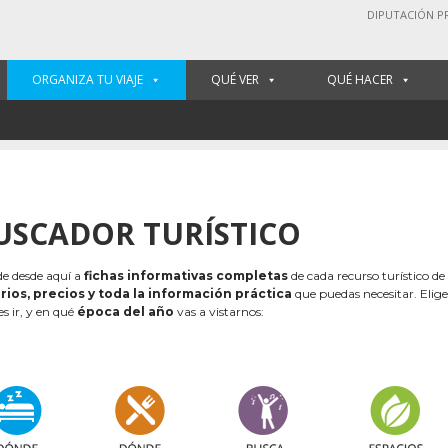
DIPUTACIÓN P
ORGANIZA TU VIAJE
QUÉ VER
QUÉ HACER
USCADOR TURÍSTICO
e desde aquí a
fichas informativas completas
de cada recurso turístico de
rios, precios y toda la información práctica
que puedas necesitar. Elig
es ir, y en qué
época del año
vas a vistarnos: