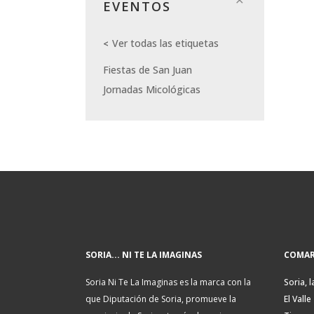
EVENTOS
Ver todas las etiquetas
Fiestas de San Juan
Jornadas Micológicas
SORIA... NI TE LA IMAGINAS
COMAR
Soria Ni Te La Imaginas es la marca con la
Soria, l
que Diputación de Soria, promueve la
El Valle