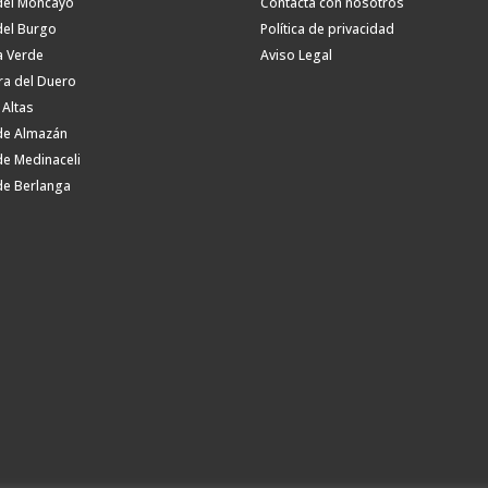
del Moncayo
Contacta con nosotros
del Burgo
Política de privacidad
a Verde
Aviso Legal
ra del Duero
 Altas
de Almazán
de Medinaceli
de Berlanga