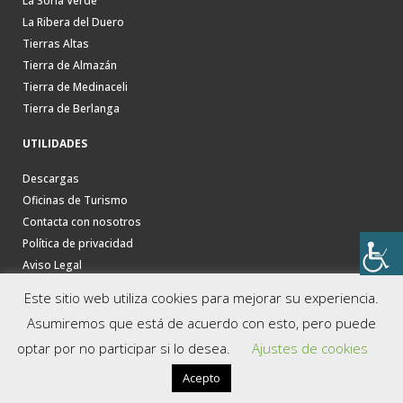
La Soria Verde
La Ribera del Duero
Tierras Altas
Tierra de Almazán
Tierra de Medinaceli
Tierra de Berlanga
UTILIDADES
Descargas
Oficinas de Turismo
Contacta con nosotros
Política de privacidad
Aviso Legal
Este sitio web utiliza cookies para mejorar su experiencia.
Asumiremos que está de acuerdo con esto, pero puede
optar por no participar si lo desea.
Ajustes de cookies
Acepto