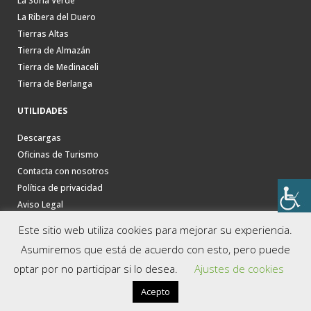
La Soria Verde
La Ribera del Duero
Tierras Altas
Tierra de Almazán
Tierra de Medinaceli
Tierra de Berlanga
UTILIDADES
Descargas
Oficinas de Turismo
Contacta con nosotros
Política de privacidad
Aviso Legal
Este sitio web utiliza cookies para mejorar su experiencia.
Asumiremos que está de acuerdo con esto, pero puede
optar por no participar si lo desea.
Ajustes de cookies
Acepto