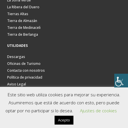
La Soria Verde
La Ribera del Duero
Tierras Altas
Tierra de Almazán
Tierra de Medinaceli
Tierra de Berlanga
UTILIDADES
Descargas
Oficinas de Turismo
Contacta con nosotros
Política de privacidad
Aviso Legal
Este sitio web utiliza cookies para mejorar su experiencia.
Asumiremos que está de acuerdo con esto, pero puede
optar por no participar si lo desea.
Ajustes de cookies
Acepto